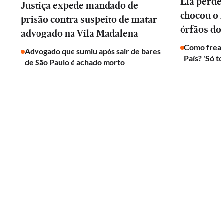
Ela perd
Justiça expede mandado de
chocou o 
prisão contra suspeito de matar
órfãos do
advogado na Vila Madalena
Como frear
Advogado que sumiu após sair de bares
País? 'Só 
de São Paulo é achado morto