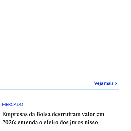
sobre
E-
Veja mais
MERCADO
Empresas da Bolsa destruíram valor em
2026; entenda o efeito dos juros nisso