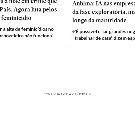
eu a mãe em crime que
Anbima: IA nas empres
País. Agora luta pelos
da fase exploratória, m
 feminicídio
longe da maturidade
 a alta de feminicídios no
'É possível criar grandes ne
tornozeleira não funciona'
trabalhar de casa', dizem esp
CONTINUA APÓS A PUBLICIDADE