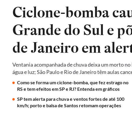
Ciclone-bomba cau
Grande do Sul e põ
de Janeiro em aler
Ventania acompanhada de chuva deixa um morto no in
água e luz; São Paulo e Rio de Janeiro têm aulas ca
Como se forma um ciclone-bomba, que fez estrago no
RS e tem efeitos em SP e RJ? Entenda em gráficos
SP tem alerta para chuva e ventos fortes de até 100
km/h; porto e balsa de Santos retomam operações