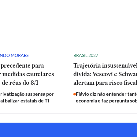
ANDO MORAES
BRASIL 2027
 precedente para
Trajetória insustentáve
r medidas cautelares
dívida: Vescovi e Schw
 de réus do 8/1
alertam para risco fisca
privatização suspensa por
Flávio diz não entender tant
ai balizar estatais de TI
economia e faz pergunta sob