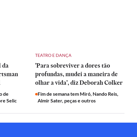
TEATRO E DANÇA
l da
'Para sobreviver a dores tão
artsman
profundas, mudei a maneira de
l
olhar a vida', diz Deborah Colker
o de
Fim de semana tem Miró, Nando Reis,
re Selic
Almir Sater, peças e outros