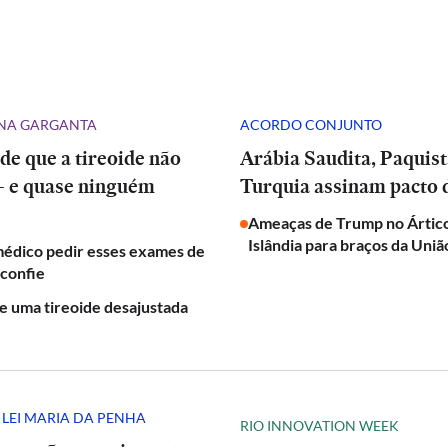
NA GARGANTA
ACORDO CONJUNTO
 de que a tireoide não
Arábia Saudita, Paquistão e
— e quase ninguém
Turquia assinam pacto 
Ameaças de Trump no Árti
Islândia para braços da Uni
médico pedir esses exames de
sconfie
de uma tireoide desajustada
 LEI MARIA DA PENHA
RIO INNOVATION WEEK