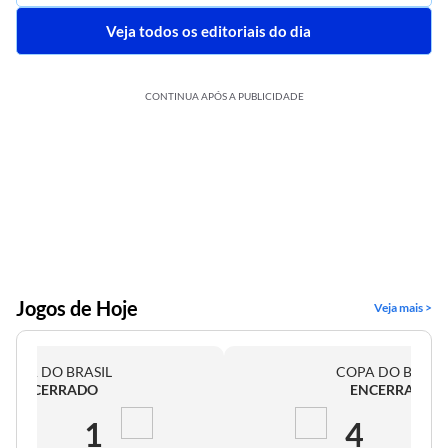
Veja todos os editoriais do dia
CONTINUA APÓS A PUBLICIDADE
Jogos de Hoje
Veja mais >
COPA DO BRASIL
COPA DO BRASI
ENCERRADO
ENCERRADO
2
1
4
0