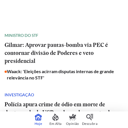
MINISTRO DO STF
Gilmar: Aprovar pautas-bomba via PEC é
contornar divisão de Poderes e veto
presidencial
Waack: 'Eleições acirram disputas internas de grande
relevância no STF'
INVESTIGAÇÃO
Polícia apura crime de ódio em morte de
doutorando da USP e advogado encontrado
morto em estrada de São Paulo
Hoje
Em Alta
Opinião
Descubra