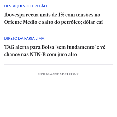
DESTAQUES DO PREGÃO
Ibovespa recua mais de 1% com tensões no
Oriente Médio e salto do petróleo; dólar cai
DIRETO DA FARIA LIMA
TAG alerta para Bolsa 'sem fundamento' e vê
chance nas NTN-B com juro alto
ESPORTES
CONTINUA APÓS A PUBLICIDADE
A
CIÊNCIA
O
Diniz
suspiro
se
ORTES
ECONOMIA
ESPORTES
ECONOMIA
final
ESPORTES
ESPORTES
diz
ria
Meta
do
Vitória
Meta
‘ansioso’
o:
ia
é
Veja
Universo:
goleia
Diniz
é
INTERNACIONAL
INTERNACIONAL
letico-
condenada
os
como
Athletico-
se
condenada
para
Casa
MRV:
a
memes
a
PR
Casa
diz
MRV:
a
contar
ESPORTES
ESPORTES
Branca
Resia
pagar
da
Física
em
Branca
‘ansioso’
Resia
pagar
ESPORTES
ESPORTES
com
ada
usa
México
vende
US$
eliminação
prevê
virada
usa
México
para
vende
US$
Memphis
referência
presta
Diniz
ativos
567
do
o
que
referência
presta
contar
Diniz
ativos
567