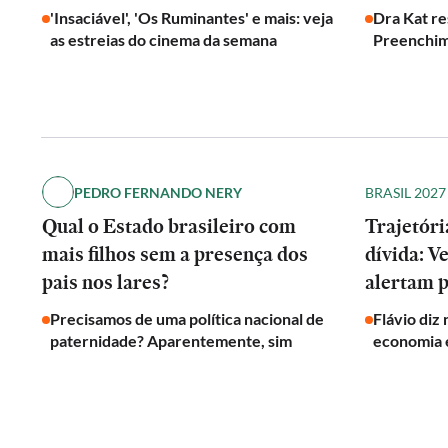
'Insaciável', 'Os Ruminantes' e mais: veja
Dra Kat re
as estreias do cinema da semana
Preenchim
PEDRO FERNANDO NERY
BRASIL 2027
Qual o Estado brasileiro com
Trajetóri
mais filhos sem a presença dos
dívida: V
pais nos lares?
alertam p
Precisamos de uma política nacional de
Flávio diz
paternidade? Aparentemente, sim
economia e