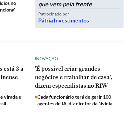
ídios no
que vem pela frente
unciona'
Patrocinado por
Pátria Investimentos
INOVAÇÃO
 está 3 a
'É possível criar grandes
minense
negócios e trabalhar de casa',
dizem especialistas no RIW
de virada e
Cada funcionário terá de gerir 100
sil
agentes de IA, diz diretor da Nvidia