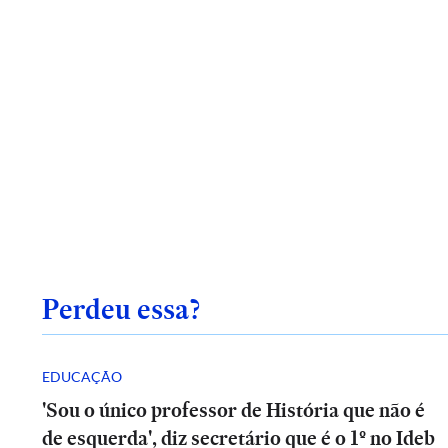
ECONOMIA
Opinião
|
Escala
Perdeu essa?
ECONOMIA
6x1:
Opinião
Cada
|
setor
Escala
tem
EDUCAÇÃO
6x1:
ESPORTES
ESPORTES
ESPORTES
dinâmicas
Cada
'Sou o único professor de História que não é
próprias,
Colapinto
Colapinto
setor
Colapinto
ADÃO
ESTADÃO
ESTADÃO
é
Petrobras
é
Petrobras
tem
é
e
de esquerda', diz secretário que é o 1º no Ideb
IFICA
VERIFICA
VERIFICA
assaltado
lucra
assaltado
lucra
dinâmicas
assaltado