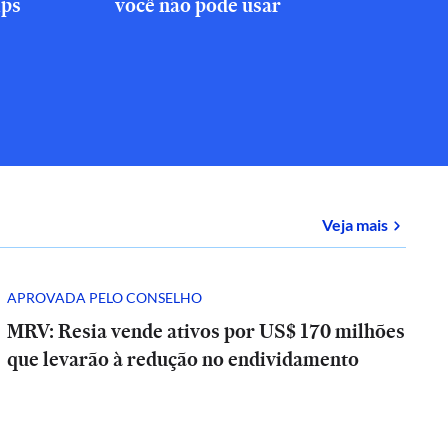
ips
você não pode usar
sobre
E-
Veja mais
APROVADA PELO CONSELHO
MRV: Resia vende ativos por US$ 170 milhões
que levarão à redução no endividamento