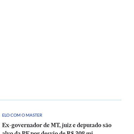
ELO COM O MASTER
Ex-governador de MT, juiz e deputado são
alvo da PF por desvio de R$ 308 mi