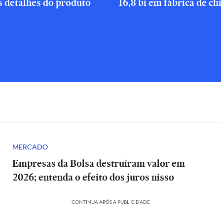
s detalhes do produto
16,8 bi em fábrica de ch
MERCADO
Empresas da Bolsa destruíram valor em
2026; entenda o efeito dos juros nisso
CONTINUA APÓS A PUBLICIDADE