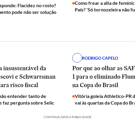
Como frear a alta de feminic
sponde: Flacidez no rosto?
País? 'Só tornozeleira não f
ento pode não ser solução
RODRIGO CAPELO
a insustentável da
Por que ao olhar as SAFs
escovi e Schwartsman
1 para o eliminado Flu
ara risco fiscal
na Copa do Brasil
 não entender tanto de
Vitória goleia Athletico-PR 
 faz pergunta sobre Selic
vai às quartas da Copa do Bra
CONTINUA APÓS A PUBLICIDADE