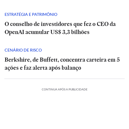
ESTRATÉGIA E PATRIMÔNIO
O conselho de investidores que fez o CEO da
OpenAI acumular US$ 3,3 bilhões
CENÁRIO DE RISCO
Berkshire, de Buffett, concentra carteira em 5
ações e faz alerta após balanço
CONTINUA APÓS A PUBLICIDADE
Análise
Análise
|
|
POLÍTICA
POLÍTICA
Tarcísio
Tarcísio
e
Rombo
e
Rombo
O
ESTADÃO
Haddad
do
Haddad
do
A
VERIFICA
fazem
BRB
fazem
BRB
INTERNACIONAL
POLÍTICA
ESPORTES
INTERNACIONAL
POLÍTICA
INTERNACIONAL
debate
vira
Confira
debate
vira
E+
INTERNACIONAL
E+
INTERNACIONAL
duro
Seis
munição
Debate
Cuca
a
duro
Seis
munição
Debate