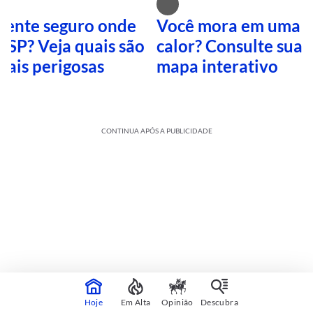
 sente seguro onde
Você mora em uma i
 SP? Veja quais são
calor? Consulte sua 
mais perigosas
mapa interativo
CONTINUA APÓS A PUBLICIDADE
Cultura
sobre
Veja mais
Hoje
Em Alta
Opinião
Descubra