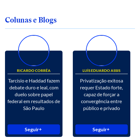
Colunas e Blogs
RICARDO CORRÊA
LUÍS EDUARDO ASSIS
Tarcísio e Haddad fazem
Privatização exitosa
debate duro e leal, com
requer Estado forte,
duelo sobre papel
capaz de forçar a
federal em resultados de
convergência entre
São Paulo
público e privado
Seguir
Seguir