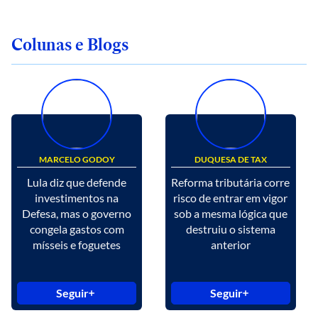
Colunas e Blogs
MARCELO GODOY
DUQUESA DE TAX
Lula diz que defende
Reforma tributária corre
investimentos na
risco de entrar em vigor
Defesa, mas o governo
sob a mesma lógica que
congela gastos com
destruiu o sistema
mísseis e foguetes
anterior
Seguir
Seguir