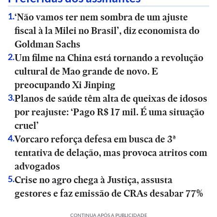
‘Não vamos ter nem sombra de um ajuste
1
.
fiscal à la Milei no Brasil’, diz economista do
Goldman Sachs
Um filme na China está tornando a revolução
2
.
cultural de Mao grande de novo. E
preocupando Xi Jinping
Planos de saúde têm alta de queixas de idosos
3
.
por reajuste: ‘Pago R$ 17 mil. É uma situação
cruel’
Vorcaro reforça defesa em busca de 3ª
4
.
tentativa de delação, mas provoca atritos com
advogados
Crise no agro chega à Justiça, assusta
5
.
gestores e faz emissão de CRAs desabar 77%
CONTINUA APÓS A PUBLICIDADE