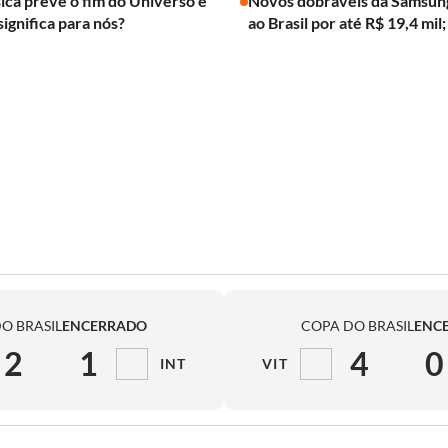
ica prevê o fim do Universo e
Novos dobráveis da Samsun
significa para nós?
ao Brasil por até R$ 19,4 mil;
O BRASIL
ENCERRADO
COPA DO BRASIL
ENC
2
1
4
0
INT
VIT