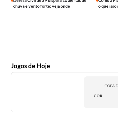
Defesa Civil de SP dispara 10 alertas de
Como a Fís
chuva e vento forte; veja onde
o que isso 
Jogos de Hoje
COPA D
COR