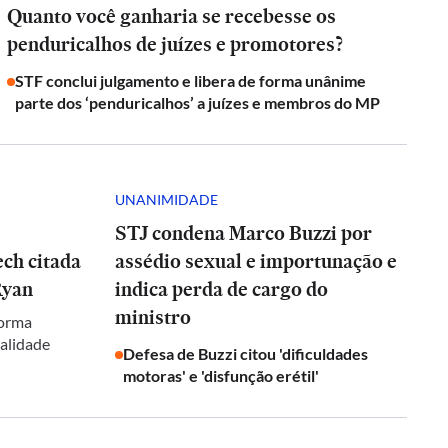
Quanto você ganharia se recebesse os
penduricalhos de juízes e promotores?
STF conclui julgamento e libera de forma unânime
parte dos ‘penduricalhos’ a juízes e membros do MP
UNANIMIDADE
STJ condena Marco Buzzi por
ch citada
assédio sexual e importunação e
Ryan
indica perda de cargo do
ministro
forma
galidade
Defesa de Buzzi citou 'dificuldades
motoras' e 'disfunção erétil'