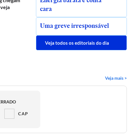
Energia barata e conta
g chegam
 veja
cara
Uma greve irresponsável
Veja todos os editoriais do dia
Veja mais >
ERRADO
CAP