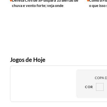
Defesa Civil de SP dispara 10 alertas de
Como a Fís
chuva e vento forte; veja onde
o que isso 
Jogos de Hoje
COPA D
COR