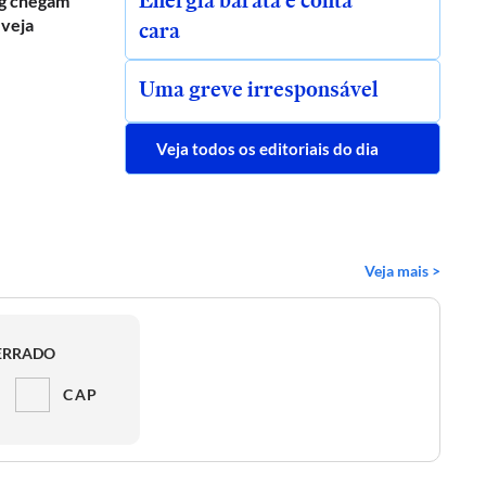
Energia barata e conta
g chegam
 veja
cara
Uma greve irresponsável
Veja todos os editoriais do dia
Veja mais >
ERRADO
CAP