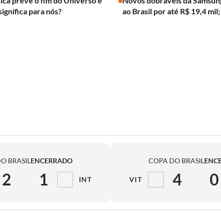
ica prevê o fim do Universo e
Novos dobráveis da Samsun
significa para nós?
ao Brasil por até R$ 19,4 mil;
O BRASIL
ENCERRADO
COPA DO BRASIL
ENC
2
1
4
0
INT
VIT