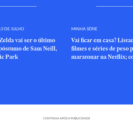
3 DE JULHO
MINHA SÉRIE
Zelda vai ser o último
Vai ficar em casa? List
póstumo de Sam Neill,
filmes e séries de peso 
ic Park
maratonar na Netflix; c
CONTINUA APÓS A PUBLICIDADE