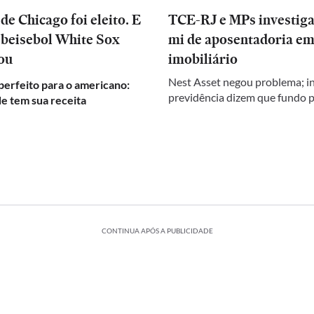
e Chicago foi eleito. E
TCE-RJ e MPs investig
 beisebol White Sox
mi de aposentadoria em
ou
imobiliário
Nest Asset negou problema; in
perfeito para o americano:
previdência dizem que fundo 
e tem sua receita
CONTINUA APÓS A PUBLICIDADE