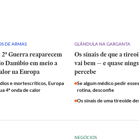
S DE ARMAS
GLÂNDULA NA GARGANTA
a 2ª Guerra reaparecem
Os sinais de que a tireo
do Danúbio em meio a
vai bem — e quase nin
alor na Europa
percebe
ios e mortescríticos, Europa
Se algum médico pedir esse
ua 4ª onda de calor
rotina, desconfie
Os sinais de uma tireoide de
NEGÓCIOS