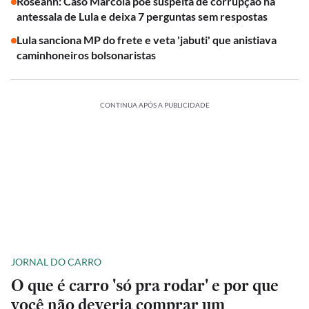
Roseann: Caso Marcola põe suspeita de corrupção na
antessala de Lula e deixa 7 perguntas sem respostas
Lula sanciona MP do frete e veta 'jabuti' que anistiava
caminhoneiros bolsonaristas
CONTINUA APÓS A PUBLICIDADE
JORNAL DO CARRO
O que é carro 'só pra rodar' e por que
você não deveria comprar um