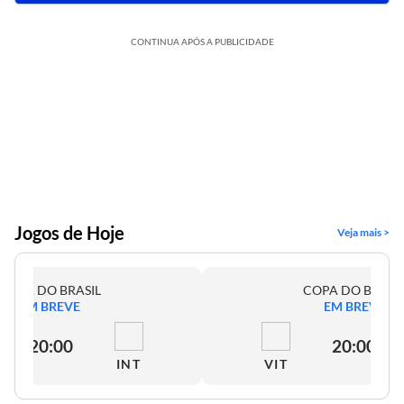
CONTINUA APÓS A PUBLICIDADE
Jogos de Hoje
Veja mais >
COPA DO BRASIL
COPA DO BRASI
EM BREVE
EM BREVE
20:00
20:00
INT
VIT