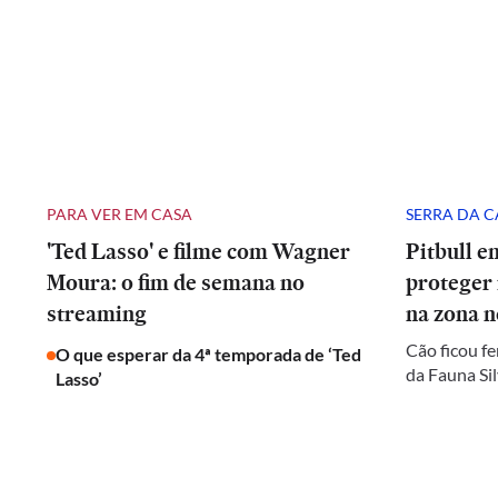
PARA VER EM CASA
SERRA DA 
'Ted Lasso' e filme com Wagner
Pitbull e
Moura: o fim de semana no
proteger
streaming
na zona n
Cão ficou fe
O que esperar da 4ª temporada de ‘Ted
da Fauna Sil
Lasso’