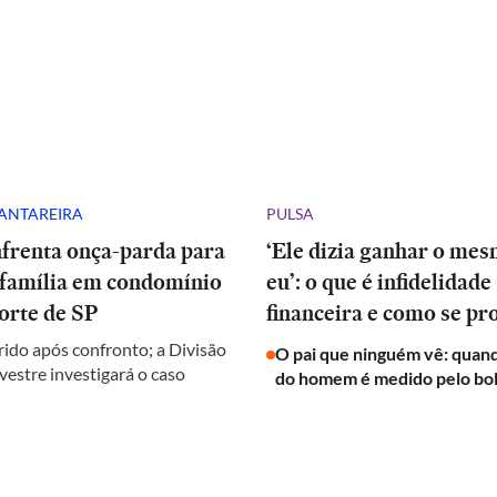
CANTAREIRA
PULSA
nfrenta onça-parda para
‘Ele dizia ganhar o me
 família em condomínio
eu’: o que é infidelidade
orte de SP
financeira e como se pr
rido após confronto; a Divisão
O pai que ninguém vê: quand
vestre investigará o caso
do homem é medido pelo bo