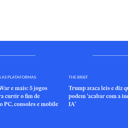
S AS PLATAFORMAS
THE BRIEF
War e mais: 5 jogos
Trump ataca leis e diz 
a curtir o fim de
podem 'acabar com a in
o PC, consoles e mobile
IA'