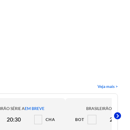
Veja mais >
IRÃO SÉRIE A
EM BREVE
BRASILEIRÃO SÉRIE A
E
20:30
21:00
CHA
BOT