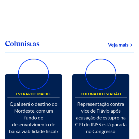
Colunistas
Veja mais
EVERARDO MACIEL
COLUNA DO ESTADÃO
Qual será o destino do
Representação contra
Nordeste, com um
vice de Flávio após
fundo de
acusação de estupro na
desenvolvimento de
CPI do INSS está parada
baixa viabilidade fiscal?
no Congresso