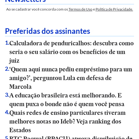
Ao se cadastrar você concorda com os
Termos de Uso
e
Política de Privacidade.
Preferidas dos assinantes
Calculadora de penduricalhos: descubra como
1
.
seria o seu salário com os benefícios de um
juiz
‘Quem aqui nunca pediu empréstimo para um
2
.
amigo?’, perguntou Lula em defesa de
Marcola
A educação brasileira está melhorando. E
3
.
quem puxa o bonde não é quem você pensa
Quais redes de ensino particulares tiveram
4
.
melhores notas no Ideb? Veja ranking dos
Estados
BTG Pactual (BPAC11) aprova distribuição de
5
.