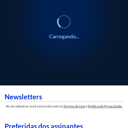
Gustavo Meirelles
Gustavo Meirelles
Carregando...
Newsletters
Ao se cadastrar você concorda com os
Termos de Uso
e
Política de Privacidade.
Preferidas dos assinantes