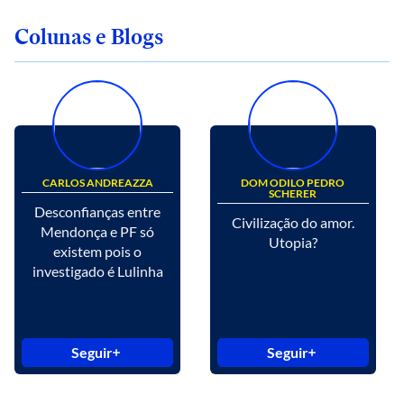
Colunas e Blogs
CARLOS ANDREAZZA
DOM ODILO PEDRO
SCHERER
Desconfianças entre
Civilização do amor.
Mendonça e PF só
Utopia?
existem pois o
investigado é Lulinha
Seguir
Seguir