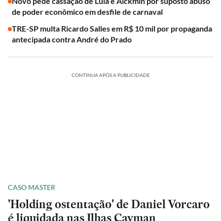
Novo pede cassação de Lula e Alckmin por suposto abuso
de poder econômico em desfile de carnaval
TRE-SP multa Ricardo Salles em R$ 10 mil por propaganda
antecipada contra André do Prado
CONTINUA APÓS A PUBLICIDADE
CASO MASTER
'Holding ostentação' de Daniel Vorcaro
é liquidada nas Ilhas Cayman