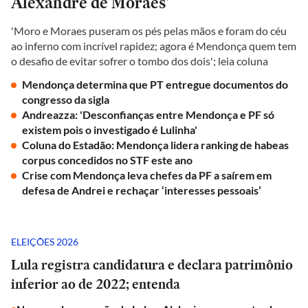
Alexandre de Moraes'
'Moro e Moraes puseram os pés pelas mãos e foram do céu
ao inferno com incrível rapidez; agora é Mendonça quem tem
o desafio de evitar sofrer o tombo dos dois'; leia coluna
Mendonça determina que PT entregue documentos do
congresso da sigla
Andreazza: 'Desconfianças entre Mendonça e PF só
existem pois o investigado é Lulinha'
Coluna do Estadão: Mendonça lidera ranking de habeas
corpus concedidos no STF este ano
Crise com Mendonça leva chefes da PF a saírem em
defesa de Andrei e rechaçar ‘interesses pessoais’
ELEIÇÕES 2026
Lula registra candidatura e declara patrimônio
inferior ao de 2022; entenda