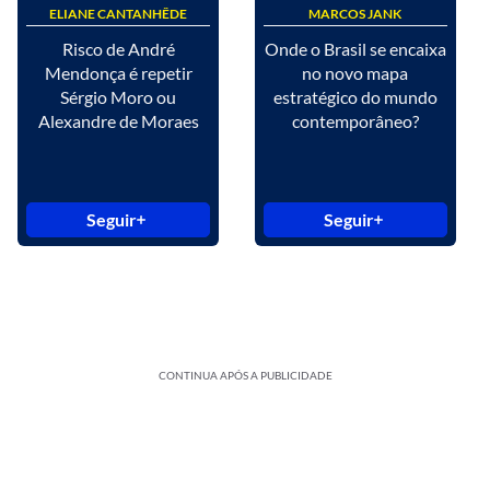
ELIANE CANTANHÊDE
MARCOS JANK
Risco de André
Onde o Brasil se encaixa
Mendonça é repetir
no novo mapa
Sérgio Moro ou
estratégico do mundo
Alexandre de Moraes
contemporâneo?
Seguir
Seguir
CONTINUA APÓS A PUBLICIDADE