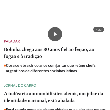
4:23
PALADAR
Bolinha chega aos 80 anos fiel ao feijão, ao
fogão e à tradição
Cora celebra cinco anos com jantar que reúne chefs
argentinos de diferentes cozinhas latinas
JORNAL DO CARRO
A indústria automobilística alemã, um pilar da
identidade nacional, está abalada
Ford revela nome de picape elétrica que vai custar menos