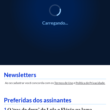
Carregando...
Newsletters
Ao se cadastrar você concorda com os
Termos de Uso
e
Política de Privacidade.
Preferidas dos assinantes
O ‘pas de deux’ de Lula e Flávio na lama
1
.