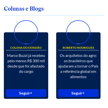
Colunas e Blogs
COLUNA DO ESTADÃO
ROBERTO RODRIGUES
Marco Buzzi já recebeu
Os arquitetos do agro:
pelo menos R$ 300 mil
os brasileiros que
desde que foi afastado
ajudaram a tornar o País
do cargo
a referência global em
alimentos
Seguir
Seguir