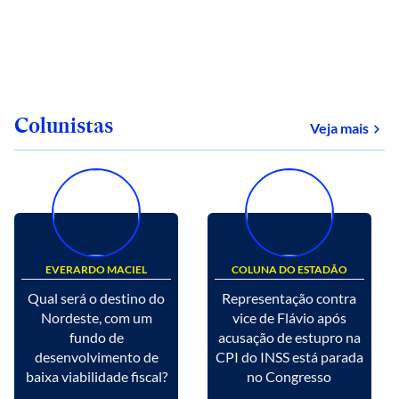
Colunistas
Veja mais
EVERARDO MACIEL
COLUNA DO ESTADÃO
Qual será o destino do
Representação contra
Nordeste, com um
vice de Flávio após
fundo de
acusação de estupro na
desenvolvimento de
CPI do INSS está parada
baixa viabilidade fiscal?
no Congresso