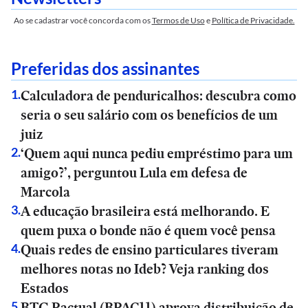
Ao se cadastrar você concorda com os
Termos de Uso
e
Política de Privacidade.
Preferidas dos assinantes
Calculadora de penduricalhos: descubra como
1
.
seria o seu salário com os benefícios de um
juiz
‘Quem aqui nunca pediu empréstimo para um
2
.
amigo?’, perguntou Lula em defesa de
Marcola
A educação brasileira está melhorando. E
3
.
quem puxa o bonde não é quem você pensa
Quais redes de ensino particulares tiveram
4
.
melhores notas no Ideb? Veja ranking dos
Estados
BTG Pactual (BPAC11) aprova distribuição de
5
.