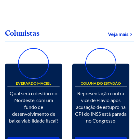
Colunistas
Veja mais
EVERARDO MACIEL
COLUNA DO ESTADÃO
Qual será o destino do
Representação contra
Nordeste, com um
vice de Flávio após
fundo de
acusação de estupro na
desenvolvimento de
CPI do INSS está parada
baixa viabilidade fiscal?
no Congresso