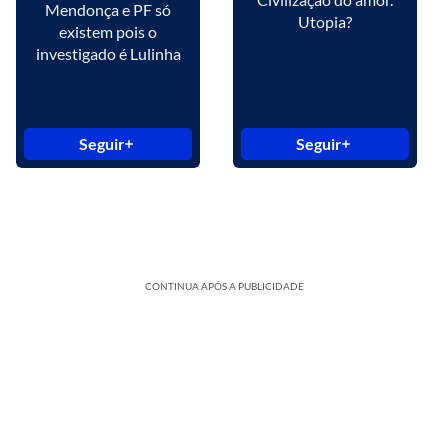
Mendonça e PF só
Utopia?
existem pois o
investigado é Lulinha
Seguir
Seguir
CONTINUA APÓS A PUBLICIDADE