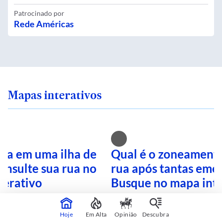
Patrocinado por
Rede Américas
Mapas interativos
ra em uma ilha de
Qual é o zoneamento
onsulte sua rua no
rua após tantas eme
terativo
Busque no mapa inte
Hoje
Em Alta
Opinião
Descubra