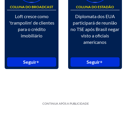
COLUNA DO BROADCAST
COLUNA DO ESTADÃO
Loft cresce como
Diplomata dos EUA
'trampolim' de clientes
participará de reunião
para o crédito
no TSE após Brasil negar
imobiliário
visto a oficiais
americanos
Seguir
Seguir
CONTINUA APÓS A PUBLICIDADE