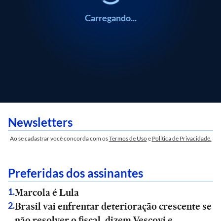
Carregando...
Newsletters
Ao se cadastrar você concorda com os
Termos de Uso
e
Política de Privacidade.
Preferidas dos assinantes
Marcola é Lula
1
.
Brasil vai enfrentar deterioração crescente se
2
.
não resolver o fiscal, dizem Vescovi e