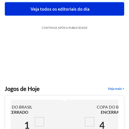
Veja todos os editoriais do dia
CONTINUA APÓS A PUBLICIDADE
Jogos de Hoje
Veja mais >
COPA DO BRASIL
COPA DO BRASI
ENCERRADO
ENCERRADO
2
1
4
0