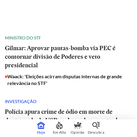
MINISTRO DO STF
Gilmar: Aprovar pautas-bomba via PEC é
contornar divisão de Poderes e veto
presidencial
Waack: 'Eleições acirram disputas internas de grande
relevância no STF'
INVESTIGAÇÃO
Polícia apura crime de ódio em morte de
doutorando da USP e advogado encontrado
morto em estrada de São Paulo
Hoje
Em Alta
Opinião
Descubra