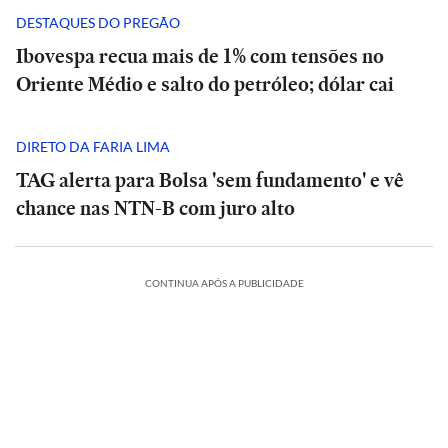
DESTAQUES DO PREGÃO
Ibovespa recua mais de 1% com tensões no
Oriente Médio e salto do petróleo; dólar cai
DIRETO DA FARIA LIMA
TAG alerta para Bolsa 'sem fundamento' e vê
chance nas NTN-B com juro alto
CONTINUA APÓS A PUBLICIDADE
NCIA
CIÊNCIA
O
piro
suspiro
ESPORTES
ECONOMIA
ESPORTES
INTERNACIONAL
l
final
ES
ESPORTES
ESPORTES
ESPORTES
Vitória
Meta
do
Vitória
Ataque
verso:
goleia
Diniz
é
Veja
Universo:
goleia
Diniz
INTERNACIONAL
INTERNACIONAL
mo
Athletico-
se
condenada
os
como
Athletico-
se
a
INTERNACIONAL
PR
Casa
diz
MRV:
a
memes
a
PR
Casa
diz
MRV:
tiros
ca
em
Branca
‘ansioso’
Resia
pagar
da
Física
em
Branca
Ataque
‘ansioso’
Resia
ESPORTES
ESPORTES
em
ção
vê
virada
usa
para
vende
US$
eliminação
prevê
virada
usa
a
para
vende
escola
que
referência
contar
Diniz
ativos
567
do
o
que
referência
tiros
contar
Diniz
ativos