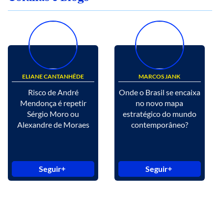
ELIANE CANTANHÊDE
MARCOS JANK
Risco de André
Onde o Brasil se encaixa
Mendonça é repetir
no novo mapa
Sérgio Moro ou
estratégico do mundo
Alexandre de Moraes
contemporâneo?
Seguir
Seguir