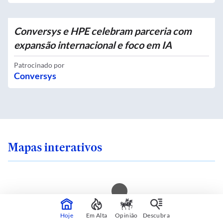
Conversys e HPE celebram parceria com
expansão internacional e foco em IA
Patrocinado por
Conversys
Mapas interativos
 sente seguro onde
Você mora em uma i
Hoje
Em Alta
Opinião
Descubra
 SP? Veja quais são
calor? Consulte sua 