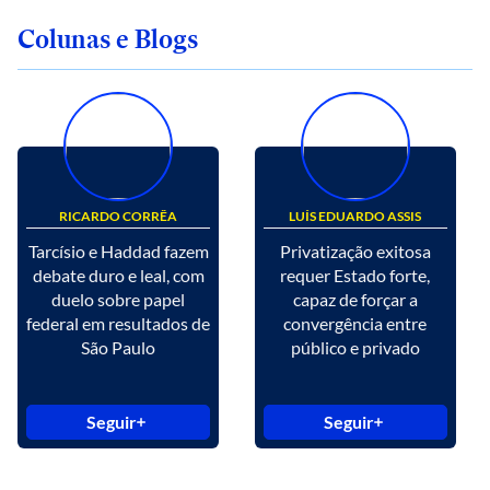
Colunas e Blogs
RICARDO CORRÊA
LUÍS EDUARDO ASSIS
Tarcísio e Haddad fazem
Privatização exitosa
debate duro e leal, com
requer Estado forte,
duelo sobre papel
capaz de forçar a
federal em resultados de
convergência entre
São Paulo
público e privado
Seguir
Seguir