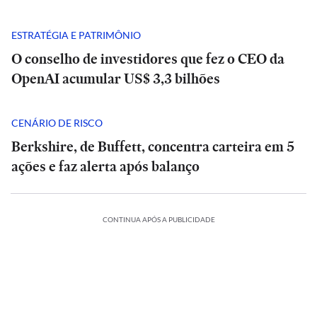
ESTRATÉGIA E PATRIMÔNIO
O conselho de investidores que fez o CEO da
OpenAI acumular US$ 3,3 bilhões
CENÁRIO DE RISCO
Berkshire, de Buffett, concentra carteira em 5
ações e faz alerta após balanço
CONTINUA APÓS A PUBLICIDADE
Master,
Análise
Análise
botina
|
|
de
POLÍTICA
POLÍTICA
Tarcísio
Tarcísio
presente,
e
Rombo
e
Master,
Rombo
TADÃO
ESTADÃO
cadeirada
Haddad
do
Haddad
botina
do
IFICA
VERIFICA
fazem
BRB
fazem
de
BRB
e
ES
INTERNACIONAL
POLÍTICA
ESPORTES
INTERNACIONAL
fira
debate
vira
Confira
debate
presente,
vira
‘medo’
INTERNACIONAL
INTERNACIONAL
duro
Seis
munição
Debate
Cuca
a
duro
cadeirada
Seis
munição