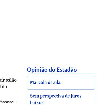
Opinião do Estadão
ir salão
Marcola é Lula
l do
l
Sem perspectiva de juros
baixos
 fracassou.