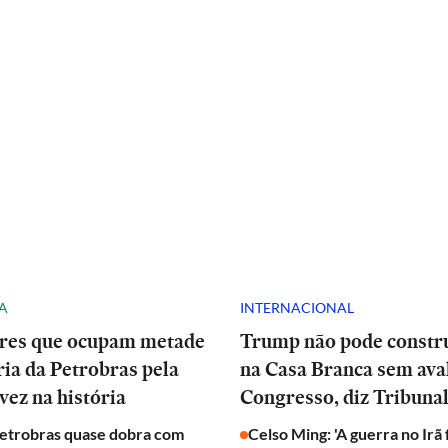
A
INTERNACIONAL
res que ocupam metade
Trump não pode constru
ria da Petrobras pela
na Casa Branca sem ava
vez na história
Congresso, diz Tribuna
Petrobras quase dobra com
Celso Ming: 'A guerra no Irã