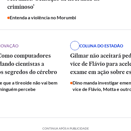
criminoso’
Entenda a violência no Morumbi
INOVAÇÃO
COLUNA DO ESTADÃO
Como computadores
Gilmar não aceitará pe
dando cientistas a
vice de Flávio para acel
os segredos do cérebro
exame em ação sobre e
de que a tireoide não vai bem
Dino manda investigar emen
 ninguém percebe
vice de Flávio, Motta e outr
CONTINUA APÓS A PUBLICIDADE