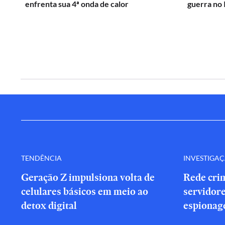
enfrenta sua 4ª onda de calor
guerra no 
TENDÊNCIA
INVESTIGA
Geração Z impulsiona volta de
Rede cri
celulares básicos em meio ao
servidor
detox digital
espionag