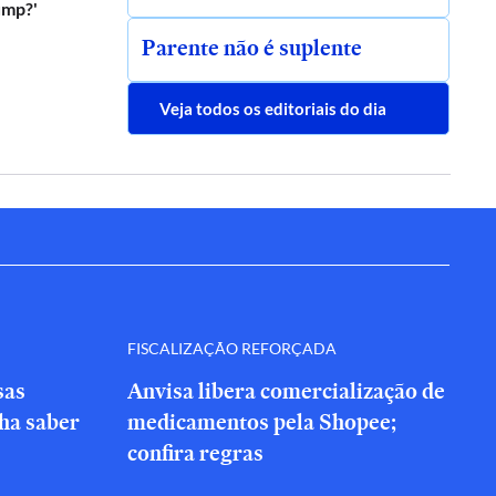
ump?'
Parente não é suplente
Veja todos os editoriais do dia
FISCALIZAÇÃO REFORÇADA
sas
Anvisa libera comercialização de
nha saber
medicamentos pela Shopee;
confira regras