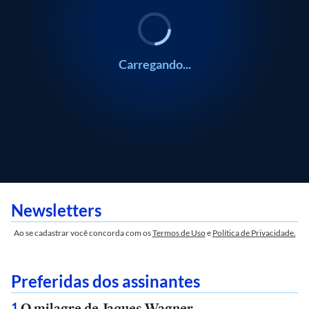
Carregando...
Newsletters
Ao se cadastrar você concorda com os
Termos de Uso
e
Política de Privacidade.
Preferidas dos assinantes
O milagre de Jaques Wagner
1
.