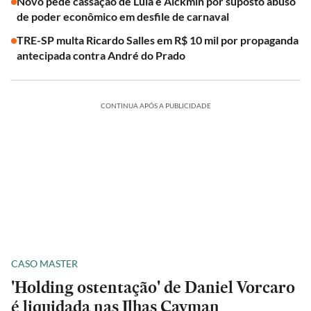
Novo pede cassação de Lula e Alckmin por suposto abuso
de poder econômico em desfile de carnaval
TRE-SP multa Ricardo Salles em R$ 10 mil por propaganda
antecipada contra André do Prado
CONTINUA APÓS A PUBLICIDADE
CASO MASTER
'Holding ostentação' de Daniel Vorcaro
é liquidada nas Ilhas Cayman