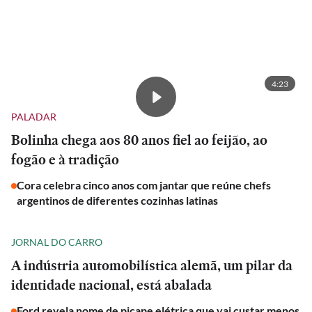
4:23
PALADAR
Bolinha chega aos 80 anos fiel ao feijão, ao
fogão e à tradição
Cora celebra cinco anos com jantar que reúne chefs
argentinos de diferentes cozinhas latinas
JORNAL DO CARRO
A indústria automobilística alemã, um pilar da
identidade nacional, está abalada
Ford revela nome de picape elétrica que vai custar menos