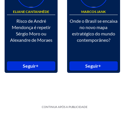
ELIANE CANTANHÊDE
MARCOS JANK
Risco de André
Onde o Brasil se encaixa
Mendonça é repetir
no novo mapa
Sérgio Moro ou
estratégico do mundo
Alexandre de Moraes
contemporâneo?
Seguir
Seguir
CONTINUA APÓS A PUBLICIDADE