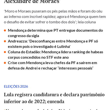
Alexandre de Moraes'
'Moro e Moraes puseram os pés pelas mãos e foram do céu
ao inferno com incrível rapidez; agora é Mendonça quem tem
o desafio de evitar sofrer o tombo dos dois'; leia coluna
Mendonça determina que PT entregue documentos do
congresso da sigla
Andreazza: 'Desconfianças entre Mendonça e PF só
existem pois o investigado é Lulinha'
Coluna do Estadão: Mendonça lidera ranking de habeas
corpus concedidos no STF este ano
Crise com Mendonça leva chefes da PF a saírem em
defesa de Andrei e rechaçar ‘interesses pessoais’
ELEIÇÕES 2026
Lula registra candidatura e declara patrimônio
inferior ao de 2022; entenda