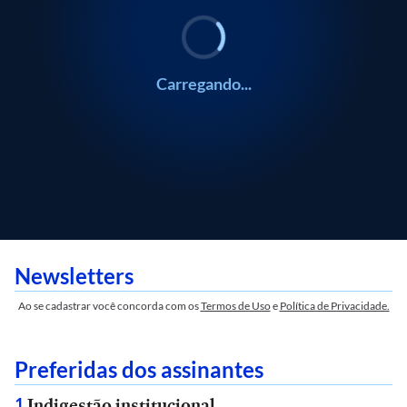
Carregando...
Newsletters
Ao se cadastrar você concorda com os
Termos de Uso
e
Política de Privacidade.
Preferidas dos assinantes
Indigestão institucional
1
.