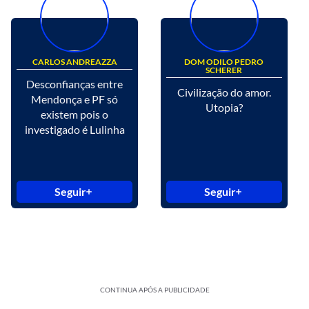
CARLOS ANDREAZZA
DOM ODILO PEDRO
SCHERER
Desconfianças entre
Civilização do amor.
Mendonça e PF só
Utopia?
existem pois o
investigado é Lulinha
Seguir
Seguir
CONTINUA APÓS A PUBLICIDADE