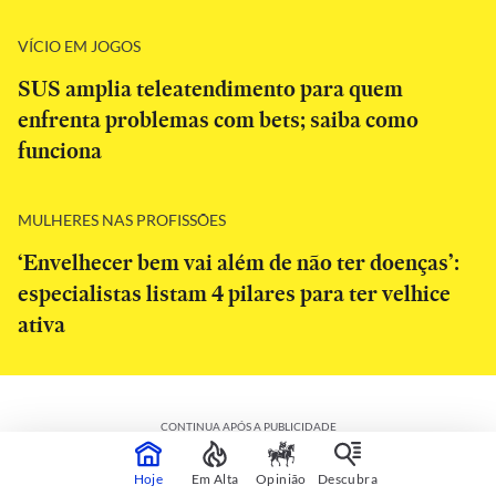
VÍCIO EM JOGOS
SUS amplia teleatendimento para quem
enfrenta problemas com bets; saiba como
funciona
MULHERES NAS PROFISSÕES
‘Envelhecer bem vai além de não ter doenças’:
especialistas listam 4 pilares para ter velhice
ativa
CONTINUA APÓS A PUBLICIDADE
Hoje
Em Alta
Opinião
Descubra