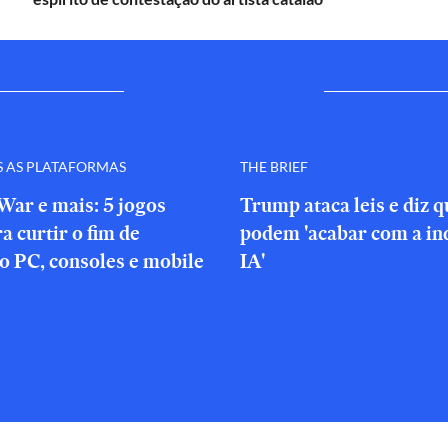
S AS PLATAFORMAS
THE BRIEF
War e mais: 5 jogos
Trump ataca leis e diz 
a curtir o fim de
podem 'acabar com a in
o PC, consoles e mobile
IA'