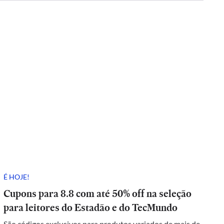
É HOJE!
Cupons para 8.8 com até 50% off na seleção
para leitores do Estadão e do TecMundo
São códigos exclusivos para produtos variados de mais de