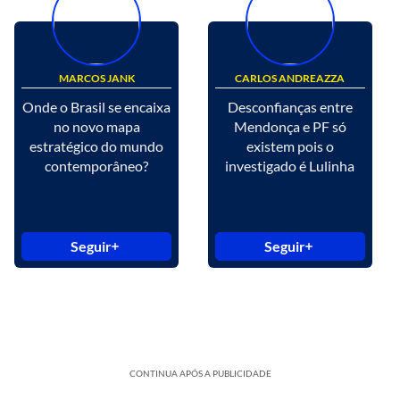
MARCOS JANK
CARLOS ANDREAZZA
Onde o Brasil se encaixa
Desconfianças entre
no novo mapa
Mendonça e PF só
estratégico do mundo
existem pois o
contemporâneo?
investigado é Lulinha
Seguir
Seguir
CONTINUA APÓS A PUBLICIDADE