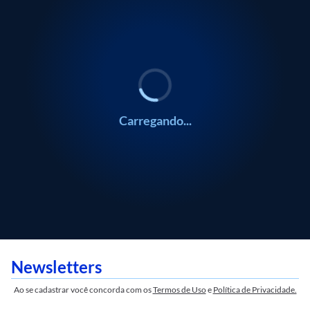
/
0:00
ECONOMIA
ECONOMIA
Marcos Jank
Marcos Jank
Carregando...
Newsletters
Ao se cadastrar você concorda com os
Termos de Uso
e
Política de Privacidade.