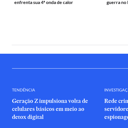
enfrenta sua 4ª onda de calor
guerra no 
TENDÊNCIA
INVESTIGA
Geração Z impulsiona volta de
Rede cri
celulares básicos em meio ao
servidor
detox digital
espionag