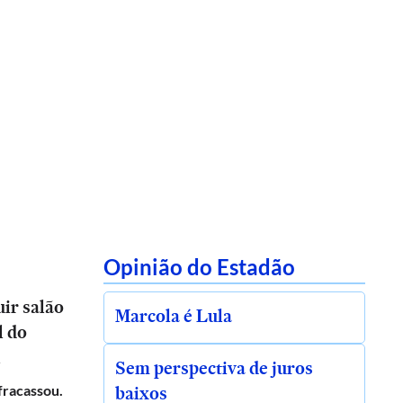
Opinião do Estadão
ir salão
Marcola é Lula
l do
l
Sem perspectiva de juros
baixos
 fracassou.