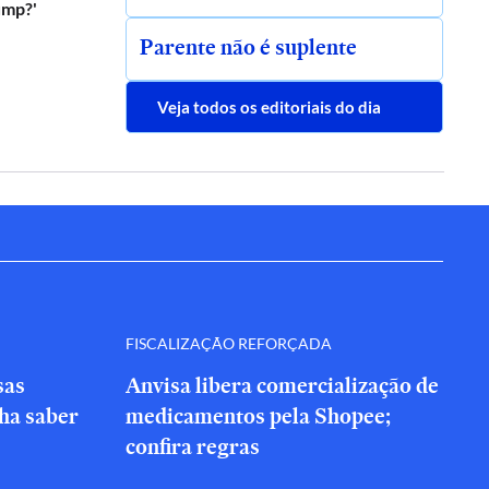
ump?'
Parente não é suplente
Veja todos os editoriais do dia
FISCALIZAÇÃO REFORÇADA
sas
Anvisa libera comercialização de
nha saber
medicamentos pela Shopee;
confira regras