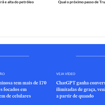
Irã e alta do petróleo
Qual o próximo passo de Tr
ÇÃO
VEJA VÍDEO
minosa tem mais de 170
ChatGPT ganha conver
es focados em
ilimitadas de graça, ve
em de celulares
a partir de quando