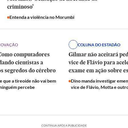
criminoso’
Entenda a violência no Morumbi
INOVAÇÃO
COLUNA DO ESTADÃO
Como computadores
Gilmar não aceitará pe
dando cientistas a
vice de Flávio para acel
os segredos do cérebro
exame em ação sobre e
de que a tireoide não vai bem
Dino manda investigar emen
 ninguém percebe
vice de Flávio, Motta e outr
CONTINUA APÓS A PUBLICIDADE