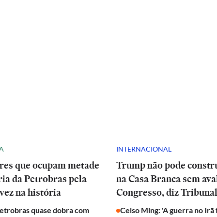
A
INTERNACIONAL
res que ocupam metade
Trump não pode constru
ria da Petrobras pela
na Casa Branca sem ava
vez na história
Congresso, diz Tribuna
Petrobras quase dobra com
Celso Ming: 'A guerra no Irã