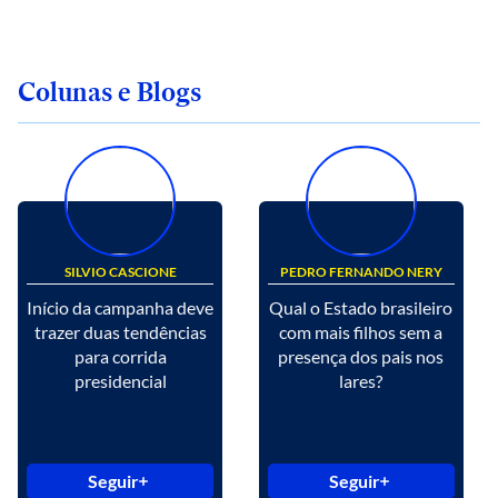
Colunas e Blogs
SILVIO CASCIONE
PEDRO FERNANDO NERY
Início da campanha deve
Qual o Estado brasileiro
trazer duas tendências
com mais filhos sem a
para corrida
presença dos pais nos
presidencial
lares?
Seguir
Seguir