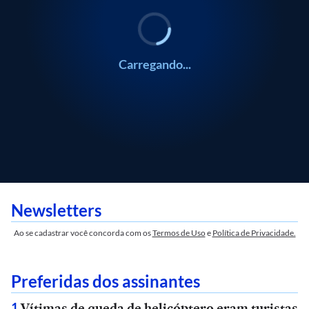
Carregando...
Newsletters
Ao se cadastrar você concorda com os
Termos de Uso
e
Política de Privacidade.
Preferidas dos assinantes
Vítimas de queda de helicóptero eram turistas
1
.