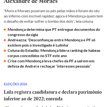
Alexandre de Moraes'
'Moro e Moraes puseram os pés pelas mãos e foram do céu
ao inferno com incrível rapidez; agora é Mendonça quem tem
o desafio de evitar sofrer o tombo dos dois'; leia coluna
Mendonça determina que PT entregue documentos do
congresso da sigla
Andreazza: 'Desconfianças entre Mendonça e PF só
existem pois o investigado é Lulinha'
Coluna do Estadão: Mendonça lidera ranking de habeas
corpus concedidos no STF este ano
Crise com Mendonça leva chefes da PF a saírem em
defesa de Andrei e rechaçar ‘interesses pessoais’
ELEIÇÕES 2026
Lula registra candidatura e declara patrimônio
inferior ao de 2022; entenda