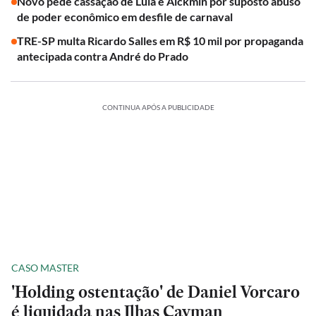
Novo pede cassação de Lula e Alckmin por suposto abuso
de poder econômico em desfile de carnaval
TRE-SP multa Ricardo Salles em R$ 10 mil por propaganda
antecipada contra André do Prado
CONTINUA APÓS A PUBLICIDADE
CASO MASTER
'Holding ostentação' de Daniel Vorcaro
é liquidada nas Ilhas Cayman