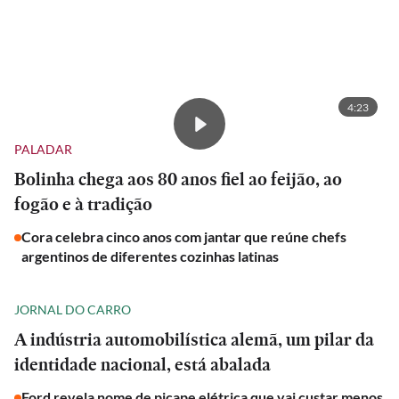
4:23
PALADAR
Bolinha chega aos 80 anos fiel ao feijão, ao
fogão e à tradição
Cora celebra cinco anos com jantar que reúne chefs
argentinos de diferentes cozinhas latinas
JORNAL DO CARRO
A indústria automobilística alemã, um pilar da
identidade nacional, está abalada
Ford revela nome de picape elétrica que vai custar menos