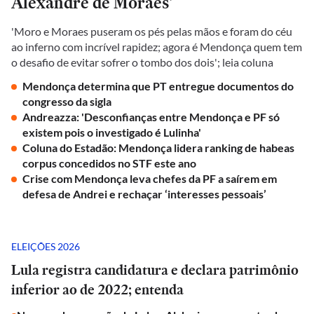
Alexandre de Moraes'
'Moro e Moraes puseram os pés pelas mãos e foram do céu
ao inferno com incrível rapidez; agora é Mendonça quem tem
o desafio de evitar sofrer o tombo dos dois'; leia coluna
Mendonça determina que PT entregue documentos do
congresso da sigla
Andreazza: 'Desconfianças entre Mendonça e PF só
existem pois o investigado é Lulinha'
Coluna do Estadão: Mendonça lidera ranking de habeas
corpus concedidos no STF este ano
Crise com Mendonça leva chefes da PF a saírem em
defesa de Andrei e rechaçar ‘interesses pessoais’
ELEIÇÕES 2026
Lula registra candidatura e declara patrimônio
inferior ao de 2022; entenda