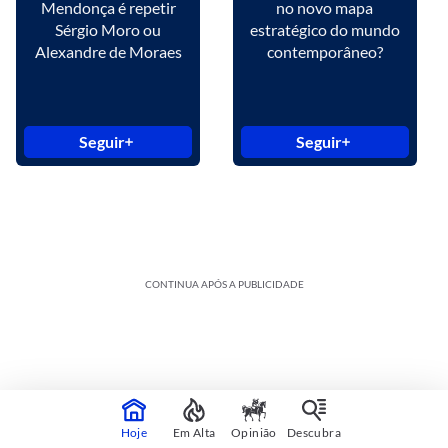
Mendonça é repetir
no novo mapa
Sérgio Moro ou
estratégico do mundo
Alexandre de Moraes
contemporâneo?
Seguir
Seguir
CONTINUA APÓS A PUBLICIDADE
Hoje
Em Alta
Opinião
Descubra