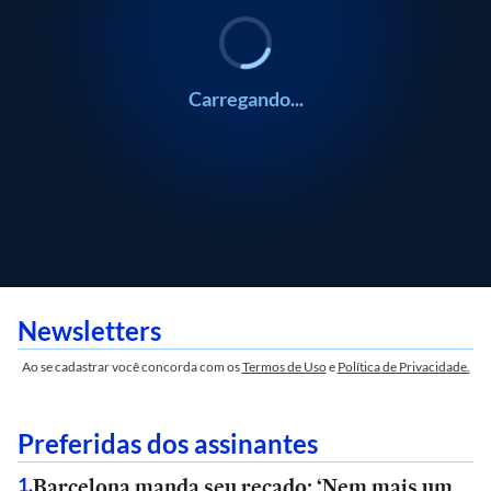
Carregando...
Newsletters
Ao se cadastrar você concorda com os
Termos de Uso
e
Política de Privacidade.
Preferidas dos assinantes
Barcelona manda seu recado: ‘Nem mais um
1
.