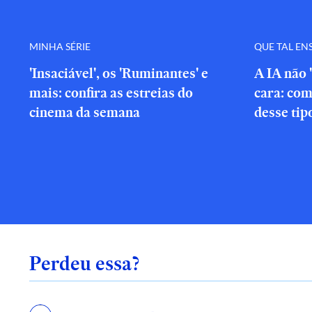
MINHA SÉRIE
QUE TAL EN
'Insaciável', os 'Ruminantes' e
A IA não 
mais: confira as estreias do
cara: com
cinema da semana
desse tip
Perdeu essa?