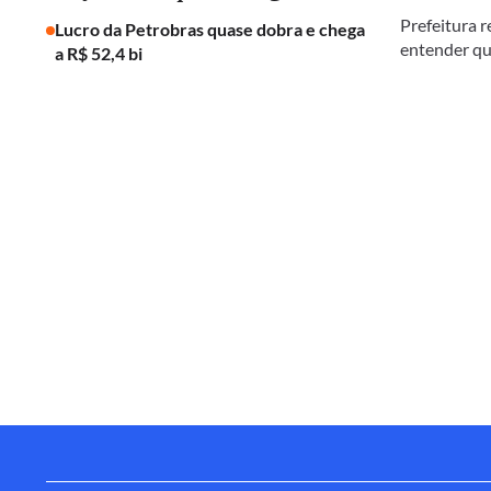
Prefeitura r
Lucro da Petrobras quase dobra e chega
entender qu
a R$ 52,4 bi