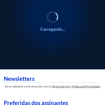
Mauro Beting
Alice Ferraz
Frankito, o Curioso
Coluna do Estadão
Mauro Beting
Alice Ferraz
Frankito, o Curioso
Coluna do Es
Carregando...
Newsletters
Ao se cadastrar você concorda com os
Termos de Uso
e
Política de Privacidade.
Preferidas dos assinantes