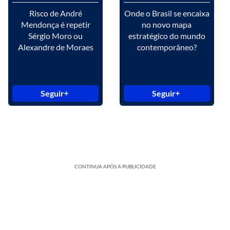
Risco de André
Onde o Brasil se encaixa
Mendonça é repetir
no novo mapa
Sérgio Moro ou
estratégico do mundo
Alexandre de Moraes
contemporâneo?
Seguir
Seguir
CONTINUA APÓS A PUBLICIDADE