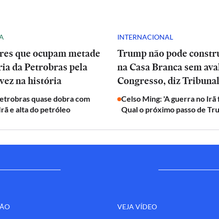
A
INTERNACIONAL
res que ocupam metade
Trump não pode constru
ria da Petrobras pela
na Casa Branca sem ava
vez na história
Congresso, diz Tribuna
Petrobras quase dobra com
Celso Ming: 'A guerra no Irã
Irã e alta do petróleo
Qual o próximo passo de Tr
ÇÃO
VEJA VÍDEO