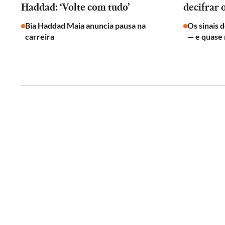
Haddad: ‘Volte com tudo’
decifrar 
Bia Haddad Maia anuncia pausa na
Os sinais 
carreira
— e quase