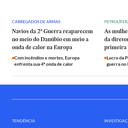
CARREGADOS DE ARMAS
PETROLÍFER
Navios da 2ª Guerra reaparecem
As mulhe
no meio do Danúbio em meio a
da direto
onda de calor na Europa
primeira 
Com incêndios e mortes, Europa
Lucro da 
enfrenta sua 4ª onda de calor
guerra no 
TENDÊNCIA
INVESTIGA