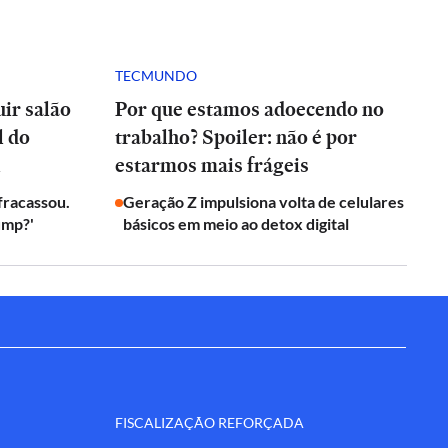
TECMUNDO
ir salão
Por que estamos adoecendo no
l do
trabalho? Spoiler: não é por
l
estarmos mais frágeis
 fracassou.
Geração Z impulsiona volta de celulares
ump?'
básicos em meio ao detox digital
FISCALIZAÇÃO REFORÇADA