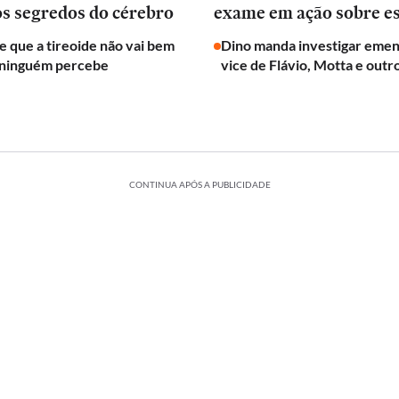
os segredos do cérebro
exame em ação sobre e
de que a tireoide não vai bem
Dino manda investigar emen
 ninguém percebe
vice de Flávio, Motta e outr
CONTINUA APÓS A PUBLICIDADE