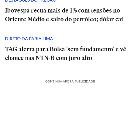
Ibovespa recua mais de 1% com tensões no
Oriente Médio e salto do petróleo; dólar cai
DIRETO DA FARIA LIMA
TAG alerta para Bolsa 'sem fundamento' e vê
chance nas NTN-B com juro alto
CONTINUA APÓS A PUBLICIDADE
ONAL
INTERNACIONAL
INTERNACIONAL
O
O
que
que
ECONOMIA
ECONOMIA
prevê
prevê
Allos
Durigan
o
Allos
Durigan
o
LÍTICA
POLÍTICA
(ALOS3)
nega
decreto
(ALOS3)
nega
decreto
ESPORTES
BRASIL
ESPORTES
BRASIL
meu
aumenta
‘inércia’
de
Romeu
aumenta
‘inércia’
de
ma
Corinthians
Quem
lucro
do
Trump
Zema
Corinthians
Quem
lucro
do
Trump
istra
x
é
em
governo
que
registra
x
é
em
governo
que
A
CULTURA
didatura
Inter
o
58%
federal
limita
candidatura
Inter
o
58%
federal
limita