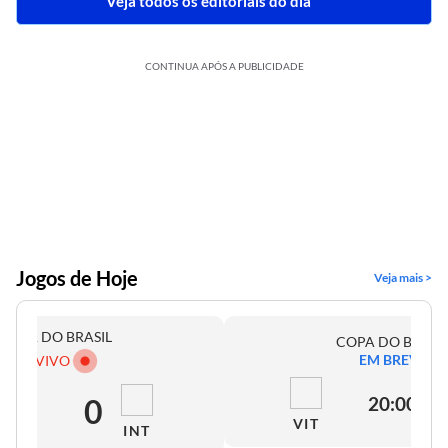
Veja todos os editoriais do dia
CONTINUA APÓS A PUBLICIDADE
Jogos de Hoje
Veja mais >
COPA DO BRASIL
COPA DO BRASI
EM BREVE
AO VIVO
0
0
20:00
VIT
INT