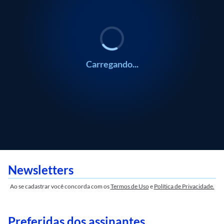
Gustavo Meirelles
Gustavo Meirelles
Carregando...
Newsletters
Ao se cadastrar você concorda com os
Termos de Uso
e
Política de Privacidade.
Preferidas dos assinantes