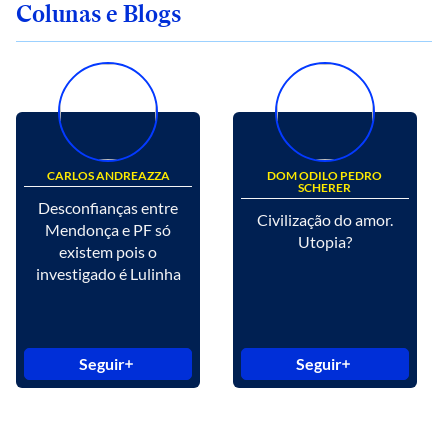
Colunas e Blogs
CARLOS ANDREAZZA
DOM ODILO PEDRO
SCHERER
Desconfianças entre
Civilização do amor.
Mendonça e PF só
Utopia?
existem pois o
investigado é Lulinha
Seguir
Seguir