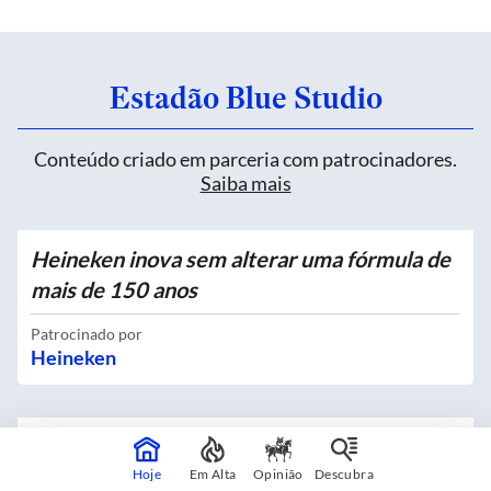
Estadão Blue Studio
Conteúdo criado em parceria com patrocinadores.
Saiba mais
Heineken inova sem alterar uma fórmula de
mais de 150 anos
Patrocinado por
Heineken
Quatro novos Bosques Urbanos recebem
mais de 4 mil mudas no Centro
Hoje
Em Alta
Opinião
Descubra