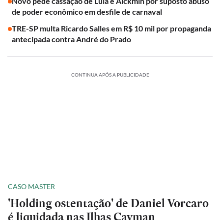
Novo pede cassação de Lula e Alckmin por suposto abuso
de poder econômico em desfile de carnaval
TRE-SP multa Ricardo Salles em R$ 10 mil por propaganda
antecipada contra André do Prado
CONTINUA APÓS A PUBLICIDADE
CASO MASTER
'Holding ostentação' de Daniel Vorcaro
é liquidada nas Ilhas Cayman