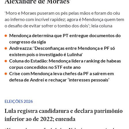
Alexandre de Moraes'
'Moro e Moraes puseram os pés pelas mãos e foram do céu
ao inferno com incrível rapidez; agora é Mendonça quem tem
o desafio de evitar sofrer o tombo dos dois'; leia coluna
Mendonça determina que PT entregue documentos do
congresso da sigla
Andreazza: 'Desconfianças entre Mendonça e PF só
existem pois o investigado é Lulinha'
Coluna do Estadão: Mendonça lidera ranking de habeas
corpus concedidos no STF este ano
Crise com Mendonça leva chefes da PF a saírem em
defesa de Andrei e rechaçar ‘interesses pessoais’
ELEIÇÕES 2026
Lula registra candidatura e declara patrimônio
inferior ao de 2022; entenda