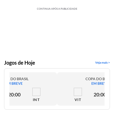
CONTINUA APÓS A PUBLICIDADE
Jogos de Hoje
Veja mais >
COPA DO BRASIL
COPA DO BRASI
EM BREVE
EM BREVE
20:00
20:00
INT
VIT