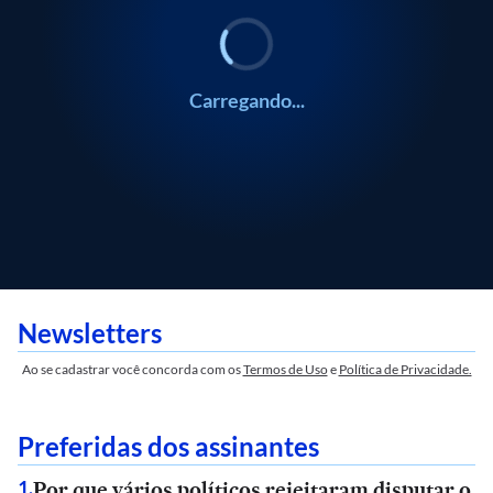
Carregando...
Newsletters
Ao se cadastrar você concorda com os
Termos de Uso
e
Política de Privacidade.
Preferidas dos assinantes
Por que vários políticos rejeitaram disputar o
1
.