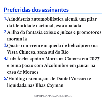
Preferidas dos assinantes
A indústria automobilística alemã, um pilar
1
.
da identidade nacional, está abalada
A ilha da fantasia existe e juízes e promotores
2
.
moram lá
Quatro morrem em queda de helicóptero na
3
.
Vista Chinesa, zona sul do Rio
Lula fecha apoio a Motta na Câmara em 2027
4
.
e tenta pacto com Alcolumbre em jantar na
casa de Moraes
‘Holding ostentação’ de Daniel Vorcaro é
5
.
liquidada nas Ilhas Cayman
CONTINUA APÓS A PUBLICIDADE