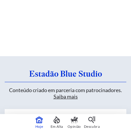
Estadão Blue Studio
Conteúdo criado em parceria com patrocinadores.
Saiba mais
Heineken inova sem alterar uma fórmula de
mais de 150 anos
Hoje
Em Alta
Opinião
Descubra