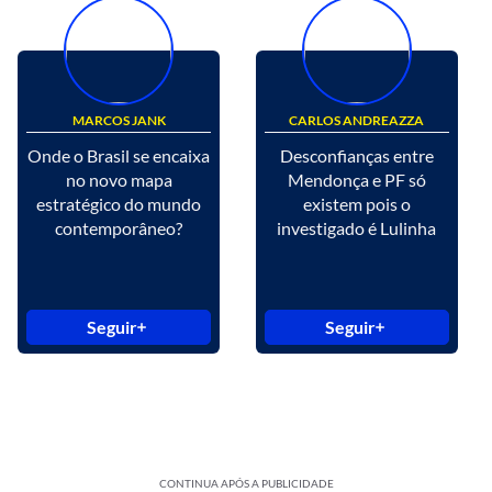
MARCOS JANK
CARLOS ANDREAZZA
Onde o Brasil se encaixa
Desconfianças entre
no novo mapa
Mendonça e PF só
estratégico do mundo
existem pois o
contemporâneo?
investigado é Lulinha
Seguir
Seguir
CONTINUA APÓS A PUBLICIDADE