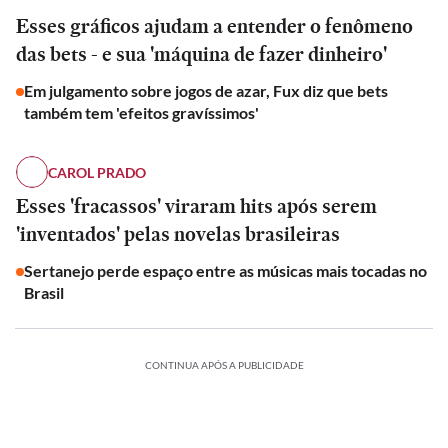
Esses gráficos ajudam a entender o fenômeno
das bets - e sua 'máquina de fazer dinheiro'
Em julgamento sobre jogos de azar, Fux diz que bets
também tem 'efeitos gravíssimos'
CAROL PRADO
Esses 'fracassos' viraram hits após serem
'inventados' pelas novelas brasileiras
Sertanejo perde espaço entre as músicas mais tocadas no
Brasil
ESPORTES
CONTINUA APÓS A PUBLICIDADE
Como
‘Pintaram
‘Pintaram
ex-
o
o
presidente
ESPORTES
Opinião
Opinião
Senival
Senival
da
como
Lucro
|
como
Como
Lucro
|