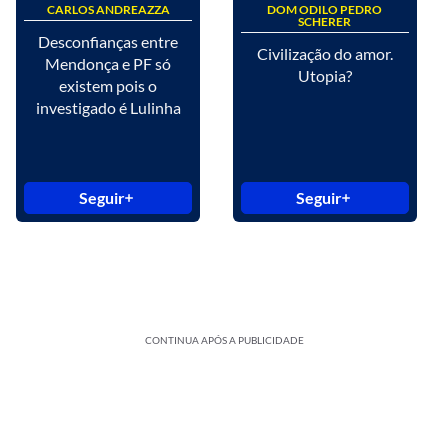
CARLOS ANDREAZZA
DOM ODILO PEDRO
SCHERER
Desconfianças entre
Civilização do amor.
Mendonça e PF só
Utopia?
existem pois o
investigado é Lulinha
Seguir
Seguir
CONTINUA APÓS A PUBLICIDADE