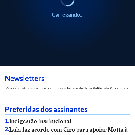
Carregando...
Newsletters
Ao se cadastrar você concorda com os
Termos de Uso
e
Política de Privacidade.
Preferidas dos assinantes
Indigestão institucional
1
.
Lula faz acordo com Ciro para apoiar Motta à
2
.