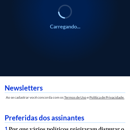
Carregando...
Newsletters
Ao se cadastrar você concorda com os
Termos de Uso
e
Política de Privacidade.
Preferidas dos assinantes
Por que vários políticos rejeitaram disputar o
1
.