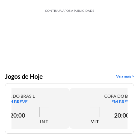
CONTINUA APÓS A PUBLICIDADE
Jogos de Hoje
Veja mais >
COPA DO BRASIL
COPA DO BRASI
EM BREVE
EM BREVE
20:00
20:00
INT
VIT