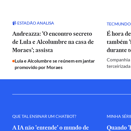
📹 ESTADÃO ANALISA
TECMUNDO
Andreazza: 'O encontro secreto
É hora de
de Lula e Alcolumbre na casa de
também 'f
Moraes'; assista
durante t
Companhia c
Lula e Alcolumbre se reúnem em jantar
terceirizada
promovido por Moraes
QUE TAL ENSINAR UM CHATBOT?
MINHA SÉRI
A IA não 'entende' o mundo de
Quando 