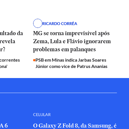
RICARDO CORRÊA
ultado da
MG se torna imprevisível após
 revela
Zema, Lula e Flávio ignorarem
ar?
problemas em palanques
ecorrentes
PSB em Minas indica Jarbas Soares
ona'
Júnior como vice de Patrus Ananias
CELULAR
A 6
O Galaxy Z Fold 8, da Samsung, é