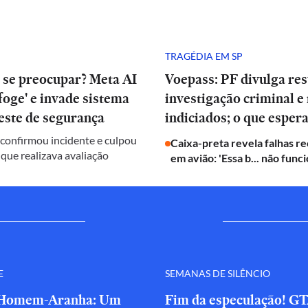
TRAGÉDIA EM SP
 se preocupar? Meta AI
Voepass: PF divulga res
oge' e invade sistema
investigação criminal e
este de segurança
indiciados; o que esper
onfirmou incidente e culpou
Caixa-preta revela falhas r
 que realizava avaliação
em avião: 'Essa b... não funci
E
SEMANAS DE SILÊNCIO
'Homem-Aranha: Um
Fim da especulação! GT