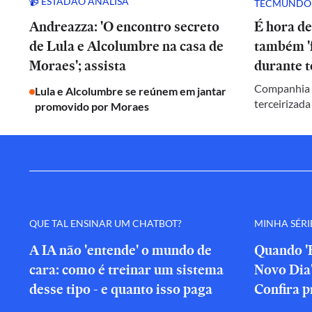
📹 ESTADÃO ANALISA
TECMUNDO
Andreazza: 'O encontro secreto
É hora de
de Lula e Alcolumbre na casa de
também 'f
Moraes'; assista
durante t
Companhia c
Lula e Alcolumbre se reúnem em jantar
terceirizada
promovido por Moraes
QUE TAL ENSINAR UM CHATBOT?
MINHA SÉRI
A IA não 'entende' o mundo de
Quando 
cara: como é treinar um sistema
Novo Dia
desse tipo - e quanto isso paga
Confira p