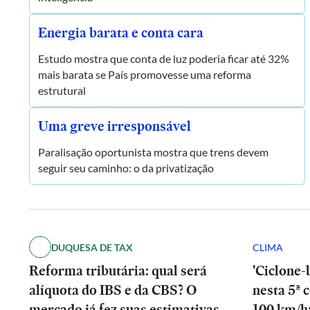
Energia barata e conta cara
Estudo mostra que conta de luz poderia ficar até 32%
mais barata se País promovesse uma reforma
estrutural
Uma greve irresponsável
Paralisação oportunista mostra que trens devem
seguir seu caminho: o da privatização
DUQUESA DE TAX
CLIMA
Reforma tributária: qual será
'Ciclone-
alíquota do IBS e da CBS? O
nesta 5ª 
mercado já fez suas estimativas
100 km/h;