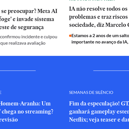
IA não resolve todos os
 se preocupar? Meta AI
problemas e traz riscos
oge' e invade sistema
sociedade, diz Marcelo 
este de segurança
Estamos a 2 anos de um salt
onfirmou incidente e culpou
importante no avanço da IA,
 que realizava avaliação
E
SEMANAS DE SILÊNCIO
'Homem-Aranha: Um
Fim da especulação! GT
' chega no streaming?
ganhará gameplay este
revisão
Netflix; veja teaser e da