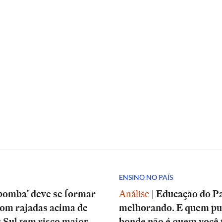
ENSINO NO PAÍS
bomba' deve se formar
Análise
|
Educação do Pa
com rajadas acima de
melhorando. E quem pu
 Sul tem risco maior
bonde não é quem você