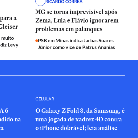
RICARDO CORRÊA
MG se torna imprevisível após
 para a
Zema, Lula e Flávio ignorarem
Gleiser
problemas em palanques
o muito
PSB em Minas indica Jarbas Soares
 diz Levy
Júnior como vice de Patrus Ananias
CELULAR
A 6
O Galaxy Z Fold 8, da Samsung, é
ndido na
uma jogada de xadrez 4D contra
ta
o iPhone dobrável; leia análise