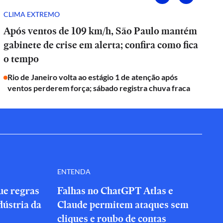
CLIMA EXTREMO
Após ventos de 109 km/h, São Paulo mantém
gabinete de crise em alerta; confira como fica
o tempo
Rio de Janeiro volta ao estágio 1 de atenção após
ventos perderem força; sábado registra chuva fraca
ENTENDA
que regras
Falhas no ChatGPT Atlas e
dústria da
Claude permitem ataques sem
cliques e roubo de contas