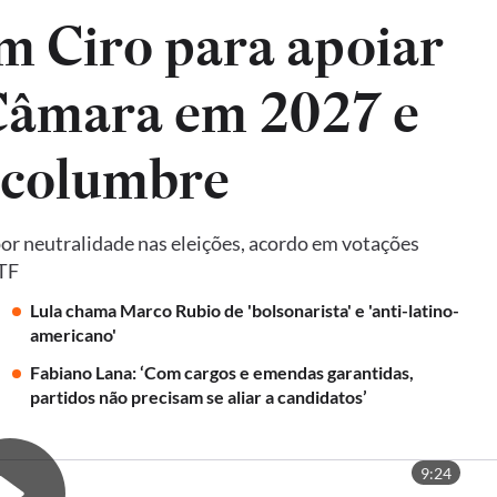
m Ciro para apoiar
 Câmara em 2027 e
lcolumbre
por neutralidade nas eleições, acordo em votações
STF
Lula chama Marco Rubio de 'bolsonarista' e 'anti-latino-
americano'
Fabiano Lana: ‘Com cargos e emendas garantidas,
partidos não precisam se aliar a candidatos’
9:24