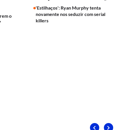
'Estilhaços': Ryan Murphy tenta
novamente nos seduzir com serial
erem o
killers
?