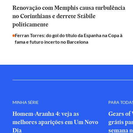
Renovação com Memphis causa turbulência
no Corinthians e derrete Stábile
politicamente
Ferran Torres: do gol do título da Espanha na Copa à
fama e futuro incerto no Barcelona
MINHA SÉRIE
PARA TODA
Homem-Aranha 4: veja as
Gears of 
melhores aparições em Um Novo
grátis par
Dia
semana n