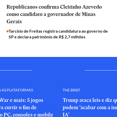
Republicanos confirma Cleitinho Azevedo
como candidato a governador de Minas
Gerais
Tarcísio de Freitas registra candidatura ao governo de
SP e declara patrimônio de R$ 2,7 milhões
S AS PLATAFORMAS
THE BRIEF
War e mais: 5 jogos
Trump ataca leis e diz 
a curtir o fim de
podem 'acabar com a in
o PC, consoles e mobile
IA'