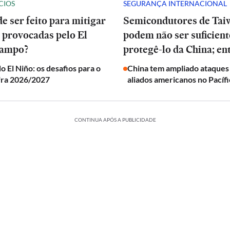
CIOS
SEGURANÇA INTERNACIONAL
e ser feito para mitigar
Semicondutores de Tai
 provocadas pelo El
podem não ser suficient
campo?
protegê-lo da China; en
o El Niño: os desafios para o
China tem ampliado ataques
fra 2026/2027
aliados americanos no Pacíf
CONTINUA APÓS A PUBLICIDADE