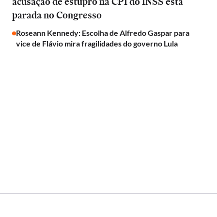
acusação de estupro na CPI do INSS está
parada no Congresso
Roseann Kennedy: Escolha de Alfredo Gaspar para
vice de Flávio mira fragilidades do governo Lula