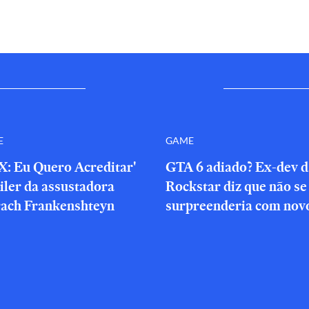
E
GAME
X: Eu Quero Acreditar'
GTA 6 adiado? Ex-dev d
iler da assustadora
Rockstar diz que não se
rach Frankenshteyn
surpreenderia com novo