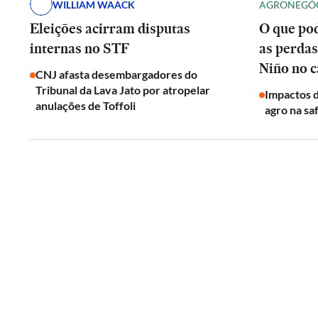
WILLIAM WAACK
AGRONEGÓ
Eleições acirram disputas
O que pod
internas no STF
as perdas
Niño no 
CNJ afasta desembargadores do
Tribunal da Lava Jato por atropelar
Impactos d
anulações de Toffoli
agro na sa