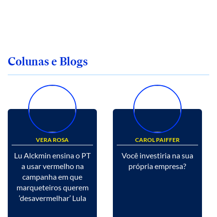
Colunas e Blogs
VERA ROSA
CAROL PAIFFER
Lu Alckmin ensina o PT
Você investiria na sua
a usar vermelho na
própria empresa?
campanha em que
marqueteiros querem
‘desavermelhar’ Lula