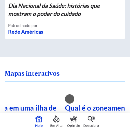
Dia Nacional da Saúde: histórias que
mostram o poder do cuidado
Patrocinado por
Rede Américas
Mapas interativos
ra em uma ilha de
Qual é o zoneamento
onsulte sua rua no
rua após tantas eme
terativo
Busque no mapa inte
Hoje
Em Alta
Opinião
Descubra